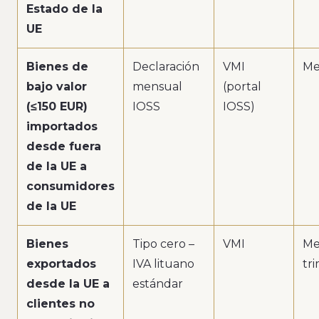
Estado de la
UE
Bienes de
Declaración
VMI
Me
bajo valor
mensual
(portal
(≤150 EUR)
IOSS
IOSS)
importados
desde fuera
de la UE a
consumidores
de la UE
Bienes
Tipo cero –
VMI
Me
exportados
IVA lituano
tr
desde la UE a
estándar
clientes no