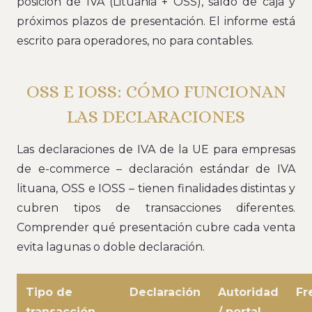
posición de IVA (Lituania + OSS), saldo de caja y
próximos plazos de presentación. El informe está
escrito para operadores, no para contables.
OSS E IOSS: CÓMO FUNCIONAN
LAS DECLARACIONES
Las declaraciones de IVA de la UE para empresas
de e-commerce – declaración estándar de IVA
lituana, OSS e IOSS – tienen finalidades distintas y
cubren tipos de transacciones diferentes.
Comprender qué presentación cubre cada venta
evita lagunas o doble declaración.
Tipo de
Declaración
Autoridad
Fr
transacción
/ portal