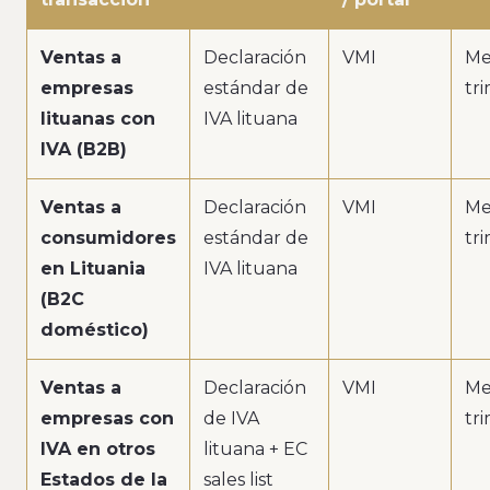
Ventas a
Declaración
VMI
Me
empresas
estándar de
tr
lituanas con
IVA lituana
IVA (B2B)
Ventas a
Declaración
VMI
Me
consumidores
estándar de
tr
en Lituania
IVA lituana
(B2C
doméstico)
Ventas a
Declaración
VMI
Me
empresas con
de IVA
tr
IVA en otros
lituana + EC
Estados de la
sales list