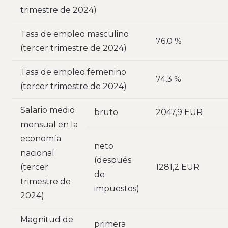
trimestre de 2024)
Tasa de empleo masculino
76,0 %
(tercer trimestre de 2024)
Tasa de empleo femenino
74,3 %
(tercer trimestre de 2024)
Salario medio
bruto
2047,9 EUR
mensual en la
economía
neto
nacional
(después
(tercer
1281,2 EUR
de
trimestre de
impuestos)
2024)
Magnitud de
primera