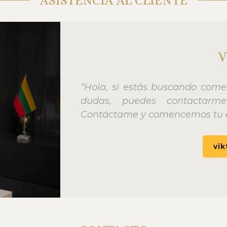
V
“Hola, si estás buscando come
dudas, puedes contactarme 
Contáctame y comencemos tu 
vik