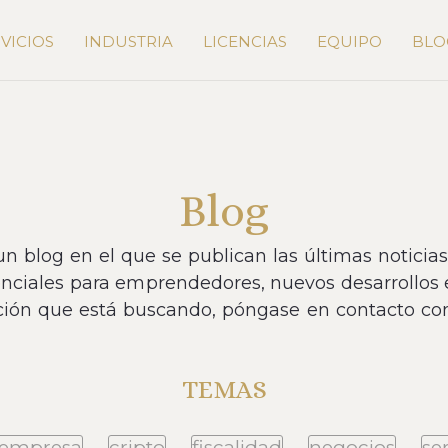
VICIOS
INDUSTRIA
LICENCIAS
EQUIPO
BLO
Blog
n blog en el que se publican las últimas noticia
ciales para emprendedores, nuevos desarrollos e
ción que está buscando, póngase en contacto con
TEMAS
a empresa
cripto
fiscalidad
negocios
ser